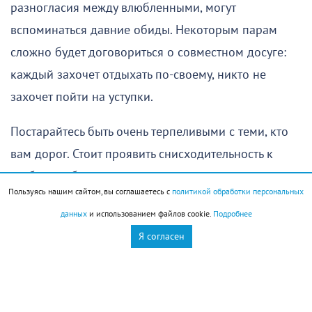
разногласия между влюбленными, могут
вспоминаться давние обиды. Некоторым парам
сложно будет договориться о совместном досуге:
каждый захочет отдыхать по-своему, никто не
захочет пойти на уступки.
Постарайтесь быть очень терпеливыми с теми, кто
вам дорог. Стоит проявить снисходительность к
слабостям близких; они ответят вам тем же.
Пользуясь нашим сайтом, вы соглашаетесь с
политикой обработки персональных
Овен
(
21 марта
–
19 апреля
)
данных
и использованием файлов cookie.
Подробнее
Я согласен
Не время рисковать. Утро требует осторожности и
хорошо продуманных действий. В первую очередь
это касается финансов и деловой сферы в целом.