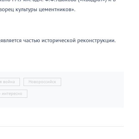
ворец культуры цементников».
является частью исторической реконструкции.
я война
Новороссийск
о интересно