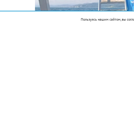
Пользуясь нашим сайтом, вы согл
Фото предоставлены героями публикации
Подписывайтесь на НР в
В Черном море стартовала экспедиция «
сохранить». Проект выполняется Эколог
поддержку в виде гранта Президентског