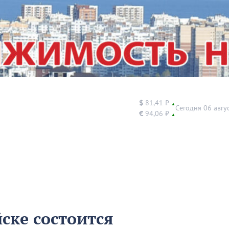
$
81,41 ₽
▲
Сегодня 06 авгу
€
94,06 ₽
▲
ске состоится