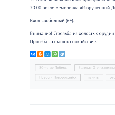
20:00 возле мемориала «Разрушенный Д
Вход свободный (6+).
Внимание! Стрельба из холостых орудий 
Просьба сохранять спокойствие.
80-летие Победы
Великая Отечественна
Новости Новороссийск
память
эт