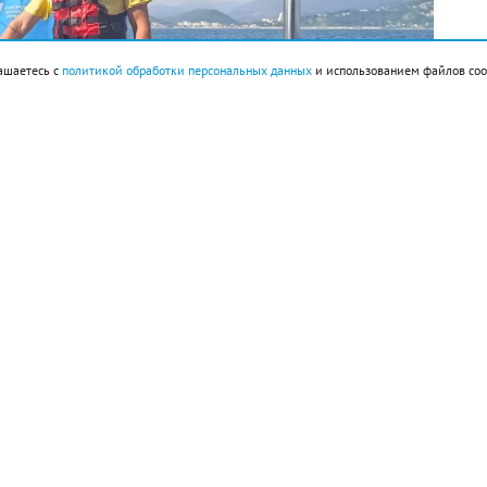
ашаетесь с
политикой обработки персональных данных
и использованием файлов coo
Дельфины Черного моря: изучить, чтобы
ическим фондом «Чистые моря», получив
о фонда природы.