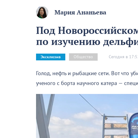
Мария Ананьева
Под Новороссийском
по изучению дельф
Сегодня в 17:5
Общество
Эксклюзив
Голод, нефть и рыбацкие сети. Вот что 
ученого с борта научного катера — спец