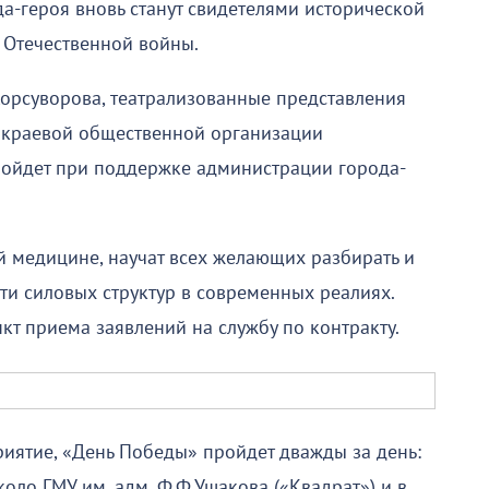
да-героя вновь станут свидетелями исторической
 Отечественной войны.
орсуворова, театрализованные представления
 краевой общественной организации
ойдет при поддержке администрации города-
й медицине, научат всех желающих разбирать и
сти силовых структур в современных реалиях.
нкт приема заявлений на службу по контракту.
иятие, «День Победы» пройдет дважды за день:
оло ГМУ им. адм. Ф.Ф.Ушакова («Квадрат») и в