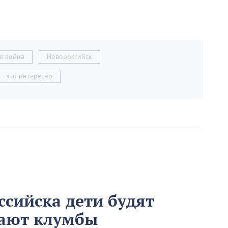
я война
Новороссийск
это интересно
ссийска дети будят
вают клумбы