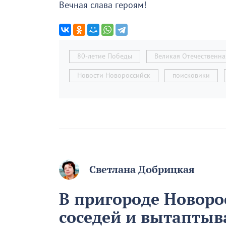
Вечная слава героям!
80-летие Победы
Великая Отечественна
Новости Новороссийск
поисковики
Светлана Добрицкая
В пригороде Новоро
соседей и вытапты