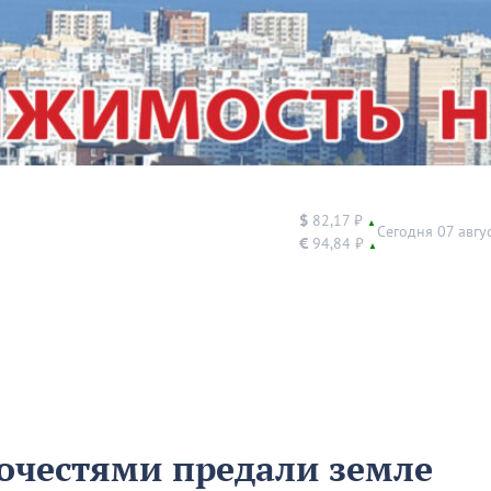
$
82,17 ₽
▲
Сегодня 07 авгу
€
94,84 ₽
▲
почестями предали земле