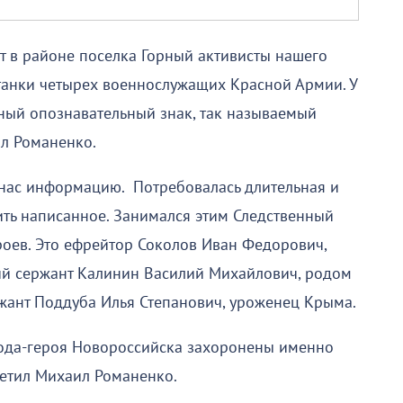
 в районе поселка Горный активисты нашего
танки четырех военнослужащих Красной Армии. У
ный опознавательный знак, так называемый
л Романенко.
я нас информацию. Потребовалась длительная и
ить написанное. Занимался этим Следственный
ероев. Это ефрейтор Соколов Иван Федорович,
ий сержант Калинин Василий Михайлович, родом
ржант Поддуба Илья Степанович, уроженец Крыма.
рода-героя Новороссийска захоронены именно
метил Михаил Романенко.