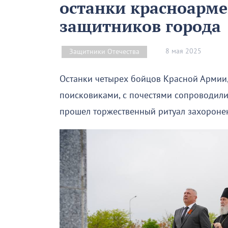
останки красноарме
защитников города
8 мая 2025
Защитники Отечества
Останки четырех бойцов Красной Арми
поисковиками, с почестями сопроводили
прошел торжественный ритуал захороне