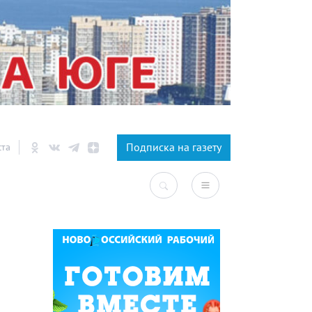
×
Подписка на газету
ста