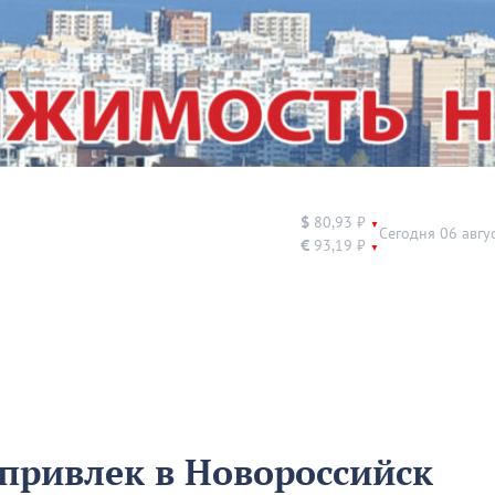
$
80,93 ₽
▼
Сегодня 06 авгу
€
93,19 ₽
▼
привлек в Новороссийск