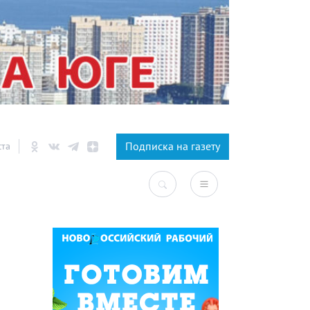
×
Подписка на газету
ста