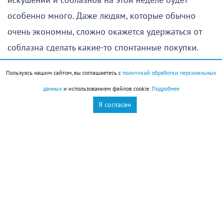
искушений и соблазнов на этой неделе будет
особенно много. Даже людям, которые обычно
очень экономны, сложно окажется удержаться от
соблазна сделать какие-то спонтанные покупки.
Сложных моментов на этой неделе будет немало. У
Пользуясь нашим сайтом, вы соглашаетесь с
политикой обработки персональных
некоторых из-за стресса могут обостряться
данных
и использованием файлов cookie.
Подробнее
хронические заболевания. Позаботьтесь о своем
Я согласен
здоровье, заранее проведите профилактические
процедуры.
Овен
(
21 марта
–
19 апреля
)
Используйте первые дни недели, чтобы решить
вопросы, которые долго не давали покоя. Ситуация,
долго остававшаяся неоднозначной, в это время