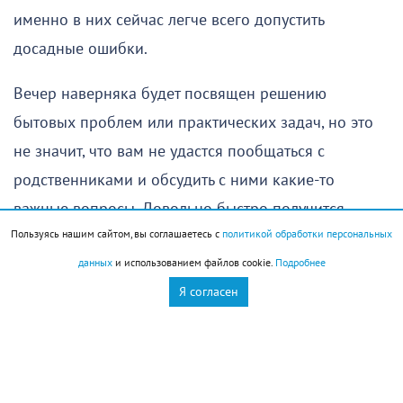
именно в них сейчас легче всего допустить
досадные ошибки.
Вечер наверняка будет посвящен решению
бытовых проблем или практических задач, но это
не значит, что вам не удастся пообщаться с
родственниками и обсудить с ними какие-то
важные вопросы. Довольно быстро получится
Пользуясь нашим сайтом, вы соглашаетесь с
политикой обработки персональных
прийти к общему решению.
данных
и использованием файлов cookie.
Подробнее
Единственное, на что стоит обратить внимание, —
Я согласен
это самочувствие, особенно если в последние
несколько дней вы уставали и не имели
возможности восстановить силы. Оставьте сегодня
побольше времени для отдыха — это позволит