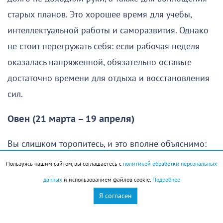
старых планов. Это хорошее время для учебы,
интеллектуальной работы и саморазвития. Однако
не стоит перегружать себя: если рабочая неделя
оказалась напряженной, обязательно оставьте
достаточно времени для отдыха и восстановления
сил.
Овен (21 марта – 19 апреля)
Вы слишком торопитесь, и это вполне объяснимо:
хочется как можно скорее осуществить свои планы
Пользуясь нашим сайтом, вы соглашаетесь с
политикой обработки персональных
и получить хороший результат. Однако без
данных
и использованием файлов cookie.
Подробнее
продуманной стратегии едва ли удастся добиться
Я согласен
желаемого. Именно поэтому в начале дня стоит