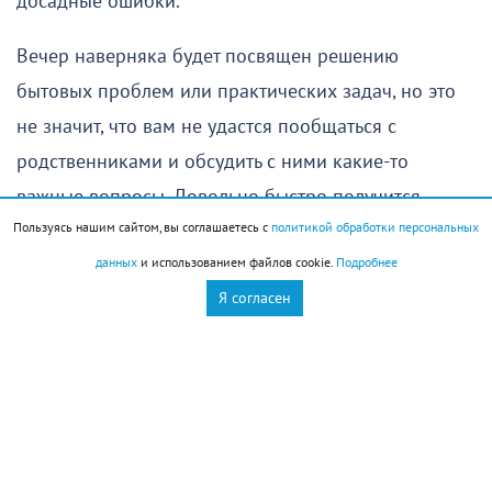
досадные ошибки.
Вечер наверняка будет посвящен решению
бытовых проблем или практических задач, но это
не значит, что вам не удастся пообщаться с
родственниками и обсудить с ними какие-то
важные вопросы. Довольно быстро получится
Пользуясь нашим сайтом, вы соглашаетесь с
политикой обработки персональных
прийти к общему решению.
данных
и использованием файлов cookie.
Подробнее
Единственное, на что стоит обратить внимание, —
Я согласен
это самочувствие, особенно если в последние
несколько дней вы уставали и не имели
возможности восстановить силы. Оставьте сегодня
побольше времени для отдыха — это позволит
избежать недомоганий в ближайшие дни.