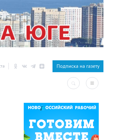
×
Подписка на газету
ста