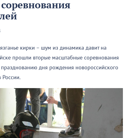
 соревнования
лей
5
лязганье кирки – шум из динамика давит на
сийске прошли вторые масштабные соревнования
к празднованию дня рождения новороссийского
 России.