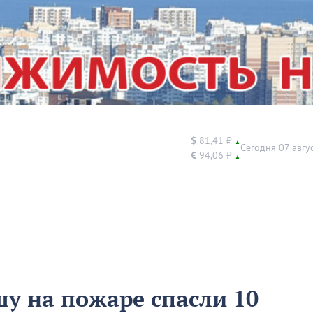
$
81,41 ₽
▲
Сегодня 07 авгу
€
94,06 ₽
▲
шу на пожаре спасли 10