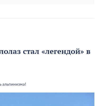
олаз стал «легендой» в
ь альпинизма!