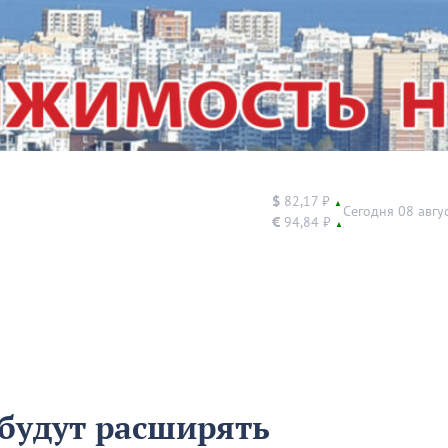
$
82,17 ₽
▲
Сегодня 08 авгу
€
94,84 ₽
▲
 будут расширять