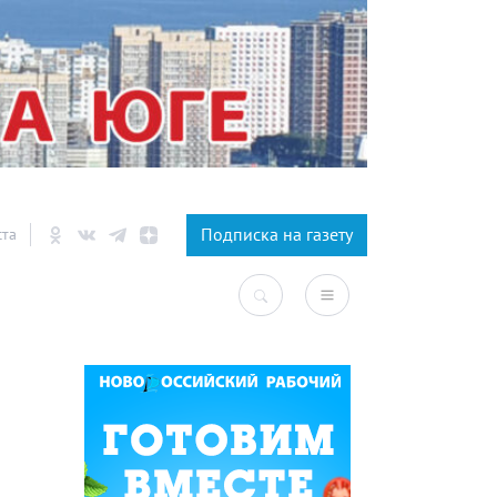
×
Подписка на газету
ста