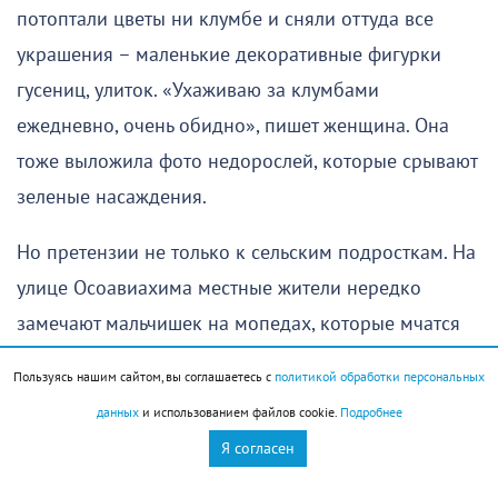
потоптали цветы ни клумбе и сняли оттуда все
украшения – маленькие декоративные фигурки
гусениц, улиток. «Ухаживаю за клумбами
ежедневно, очень обидно», пишет женщина. Она
тоже выложила фото недорослей, которые срывают
зеленые насаждения.
Но претензии не только к сельским подросткам. На
улице Осоавиахима местные жители нередко
замечают мальчишек на мопедах, которые мчатся
наперегонки, вставая на одно колесо. Впрочем,
Пользуясь нашим сайтом, вы соглашаетесь с
политикой обработки персональных
такие трюки молодые люди выделывают и на
данных
и использованием файлов cookie.
Подробнее
более оживленных трассах – на проспекте Ленина,
Я согласен
на улице Советов. В станице Раевской не так давно