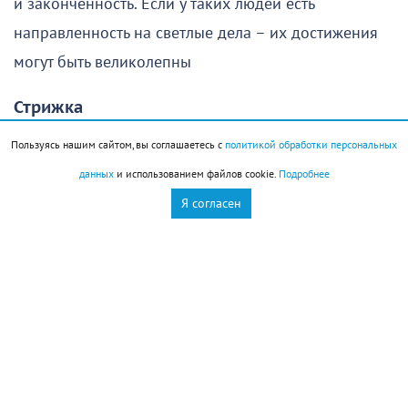
и законченность. Если у таких людей есть
направленность на светлые дела – их достижения
могут быть великолепны
Стрижка
Пользуясь нашим сайтом, вы соглашаетесь с
политикой обработки персональных
Стрижка придаст сил и здоровья волосам. После
данных
и использованием файлов cookie.
Подробнее
нее волосы меньше секутся, становятся гуще и
Я согласен
крепче, выпадение значительно сократится.
Окрашивание и даже химическая завивка вреда
волосам не нанесут.
Новороссийск
Новости Новороссийск
это интересно