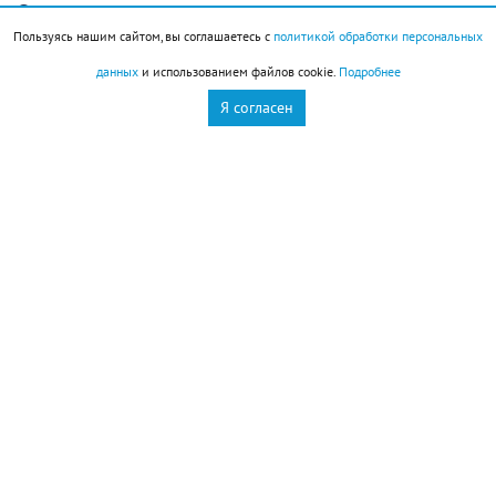
Овнов
, которые рассчитывали спокойно отдохнуть,
Пользуясь нашим сайтом, вы соглашаетесь с
политикой обработки персональных
восстановить силы и заняться чем-то приятным.
данных
и использованием файлов cookie.
Подробнее
Увы, провести день именно так едва ли удастся:
Я согласен
гораздо вероятнее, что вам придется решать
неожиданно возникшие проблемы или помогать
знакомым, оказавшимся в сложной ситуации.
Первая половина дня даст шанс удачно решить
какие-то сложные вопросы. Здесь важно не
растеряться и действовать быстро. Не исключено,
что придется полагаться на интуицию, поскольку
времени на сбор всей необходимой информации
может не оказаться. К счастью, внутренний голос
вас не подведет: его подсказки окажутся верными
и своевременными. Единственное исключение —