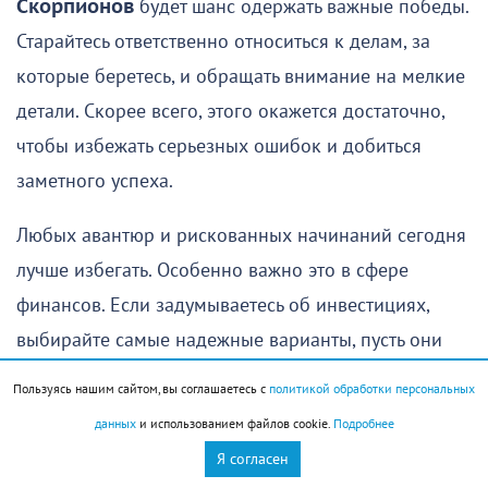
Скорпионов
будет шанс одержать важные победы.
Старайтесь ответственно относиться к делам, за
которые беретесь, и обращать внимание на мелкие
детали. Скорее всего, этого окажется достаточно,
чтобы избежать серьезных ошибок и добиться
заметного успеха.
Любых авантюр и рискованных начинаний сегодня
лучше избегать. Особенно важно это в сфере
финансов. Если задумываетесь об инвестициях,
выбирайте самые надежные варианты, пусть они
даже и не обещают какой-то особенно большой
Пользуясь нашим сайтом, вы соглашаетесь с
политикой обработки персональных
прибыли.
данных
и использованием файлов cookie.
Подробнее
Я согласен
Это неплохой день для покупок, но приобретать