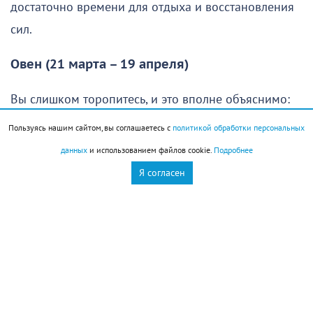
достаточно времени для отдыха и восстановления
сил.
Овен (21 марта – 19 апреля)
Вы слишком торопитесь, и это вполне объяснимо:
хочется как можно скорее осуществить свои планы
Пользуясь нашим сайтом, вы соглашаетесь с
политикой обработки персональных
и получить хороший результат. Однако без
данных
и использованием файлов cookie.
Подробнее
продуманной стратегии едва ли удастся добиться
Я согласен
желаемого. Именно поэтому в начале дня стоит
сделать небольшую паузу, спокойно оценить
ситуацию и составить план действий. Такой подход
поможет избежать многих ошибок и лишних
трудностей.