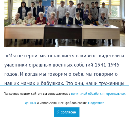
«Мы не герои, мы оставшиеся в живых свидетели и
участники страшных военных событий 1941-1945
годов. И когда мы говорим о себе, мы говорим о
наших мамах и бабушках. Это они, наши труженицы
и защитницы, великомученицы, согревали нас
Пользуясь нашим сайтом, вы соглашаетесь с
политикой обработки персональных
своей любовью и закрывали собой, когда
данных
и использованием файлов cookie.
Подробнее
назревала опасность», – пишет Валентина
Я согласен
Павловна.