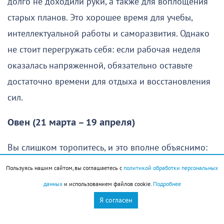
долго не доходили руки, а также для воплощения
старых планов. Это хорошее время для учебы,
интеллектуальной работы и саморазвития. Однако
не стоит перегружать себя: если рабочая неделя
оказалась напряженной, обязательно оставьте
достаточно времени для отдыха и восстановления
сил.
Овен (21 марта – 19 апреля)
Вы слишком торопитесь, и это вполне объяснимо:
хочется как можно скорее осуществить свои планы
Пользуясь нашим сайтом, вы соглашаетесь с
политикой обработки персональных
и получить хороший результат. Однако без
данных
и использованием файлов cookie.
Подробнее
продуманной стратегии едва ли удастся добиться
Я согласен
желаемого. Именно поэтому в начале дня стоит