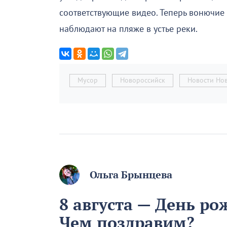
соответствующие видео. Теперь вонючи
наблюдают на пляже в устье реки.
Мусор
Новороссийск
Новости Но
Ольга Брынцева
8 августа — День р
Чем поздравим?