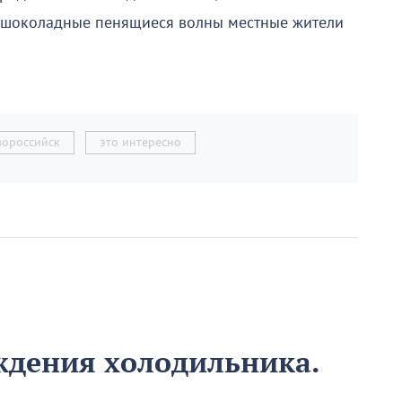
е шоколадные пенящиеся волны местные жители
вороссийск
это интересно
ождения холодильника.