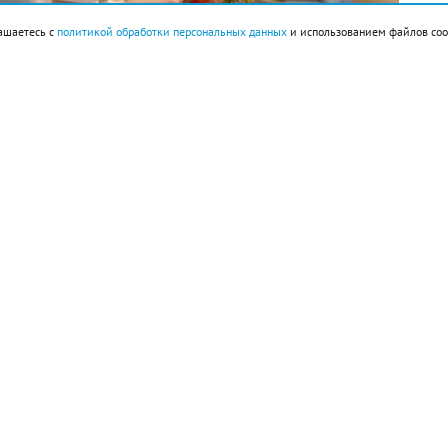
ашаетесь с
политикой обработки персональных данных
и использованием файлов coo
годня отмечаем.
нглийский флот нанес сокрушительный удар
ерт Маршалл запатентовал холодильник