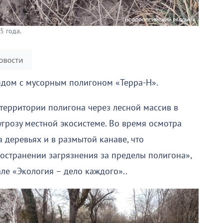
5 года.
рядом с мусорным полигоном «Терра-Н».
с территории полигона через лесной массив в
угрозу местной экосистеме. Во время осмотра
 деревьях и в размытой канаве, что
ространении загрязнения за пределы полигона»,
але «Экология – дело каждого»..