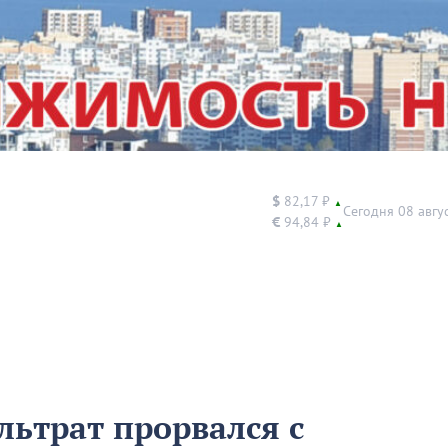
$
82,17 ₽
▲
Сегодня 08 авгу
€
94,84 ₽
▲
льтрат прорвался с