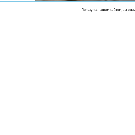
Пользуясь нашим сайтом, вы согл
Подписывайтесь на НР в
Итак, чем запомнился этот день и что се
События
1588 — в ходе англо-испанской войны а
испанской «Непобедимой армаде»
1899 — американский изобретатель Альб
1900 — учреждён Кубок Дэвиса