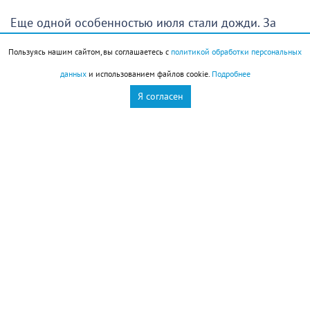
Еще одной особенностью июля стали дожди. За
месяц выпало
96,2 миллиметра осадков
—
Пользуясь нашим сайтом, вы соглашаетесь с
политикой обработки персональных
примерно
на 50 процентов больше
данных
и использованием файлов cookie.
Подробнее
климатической нормы
. Самыми дождливыми
Я согласен
оказались
15, 16 и 26 июля
.
После дождей долго сохранялась духота. Средняя
влажность воздуха составила
63,9 процента
, что
также оказалось выше обычных значений.
При этом сильных ветров почти не было. Средняя
скорость ветра —
2,1 метра в секунду
—
оказалась ниже нормы. Лишь
24 и 25 июля
порывы достигали
16–17 метров в секунду
.