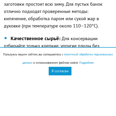
заготовки простоят всю зиму. Для пустых банок
отлично подходят проверенные методы:
кипячение, обработка паром или сухой жар в
духовке (при температуре около 110–120°C).
Качественное сырьё:
Для консервации
отбирайте только крепкие, упругие плоды без
повреждений и признаков порчи.
Пользуясь нашим сайтом, вы соглашаетесь с
политикой обработки персональных
данных
и использованием файлов cookie.
Подробнее
Правильный баланс:
Строгое соблюдение
Я согласен
пропорций соли, сахара и кислоты (уксуса)
гарантирует не только великолепный вкус, но и
микробиологическую безопасность заготовки.
Проверенный рецепт:
«Амбассадор лета»
—
маринованные огурчики с листьями