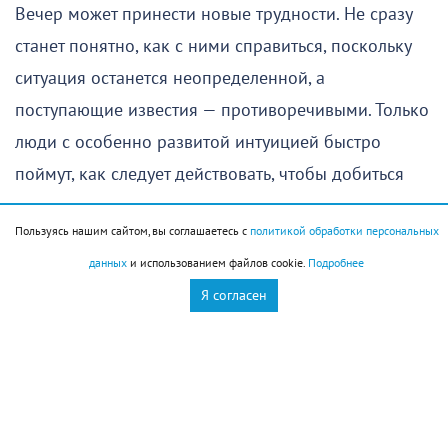
Вечер может принести новые трудности. Не сразу
станет понятно, как с ними справиться, поскольку
ситуация останется неопределенной, а
поступающие известия — противоречивыми. Только
люди с особенно развитой интуицией быстро
поймут, как следует действовать, чтобы добиться
успеха.
Пользуясь нашим сайтом, вы соглашаетесь с
политикой обработки персональных
Овен
(
21 марта
–
19 апреля
)
данных
и использованием файлов cookie.
Подробнее
Я согласен
Вас ждет довольно удачный день, и влияние
позитивных тенденций будет заметно практически
во всех сферах жизни. Однако стоит иметь в виду,
что раннее утро категорически не подходит для
обсуждения серьезных вопросов с любимым