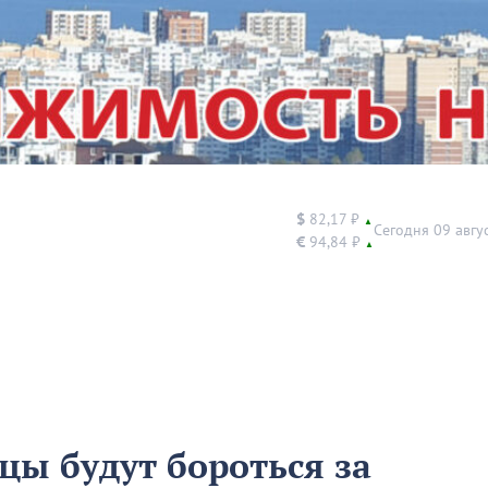
$
82,17 ₽
▲
Сегодня 09 авгу
€
94,84 ₽
▲
цы будут бороться за