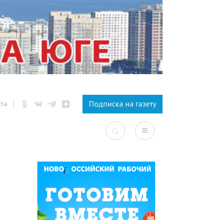
×
Подписка на газету
ста