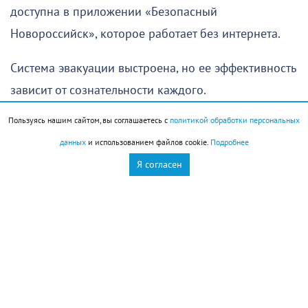
доступна в приложении «Безопасный
Новороссийск», которое работает без интернета.
Система эвакуации выстроена, но ее эффективность
зависит от сознательности каждого.
Пользуясь нашим сайтом, вы соглашаетесь с
политикой обработки персональных
Недавно «НР» публиковал выдержки из перечня
данных
и использованием файлов cookie.
Подробнее
заглубленных помещений, где жители и
Я согласен
отдыхающие смогут укрыться в случае
возникновения угрозы. Список составлен для всех
основных пляжей и рекреационных зон города.
А на заседании одного из комитетов городской
Думы, где обсуждался вопрос модульных укрытий,
депутаты опасались, что сооружения люди смогут