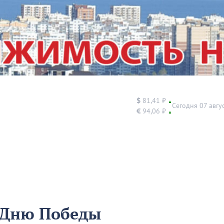
$
81,41 ₽
▲
Сегодня 07 авгу
€
94,06 ₽
▲
о Дню Победы