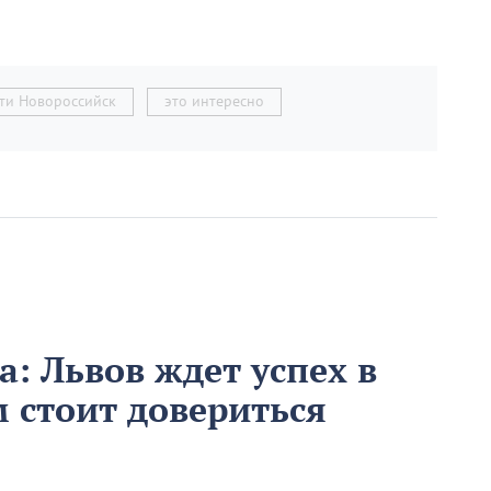
ти Новороссийск
это интересно
а: Львов ждет успех в
м стоит довериться