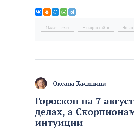
Малая земля
Новороссийск
Новос
Оксана Калинина
Гороскоп на 7 август
делах, а Скорпиона
интуиции