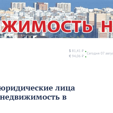
$
81,41 ₽
▲
Сегодня 07 авгу
€
94,06 ₽
▲
а юридические лица
недвижимость в