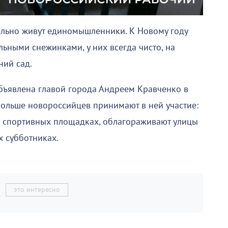
тельно живут единомышленники. К Новому году
ьными снежинками, у них всегда чисто, на
ний сад.
бъявлена главой города Андреем Кравченко в
 больше новороссийцев принимают в ней участие:
 и спортивных площадках, облагораживают улицы
х субботниках.
это интересно