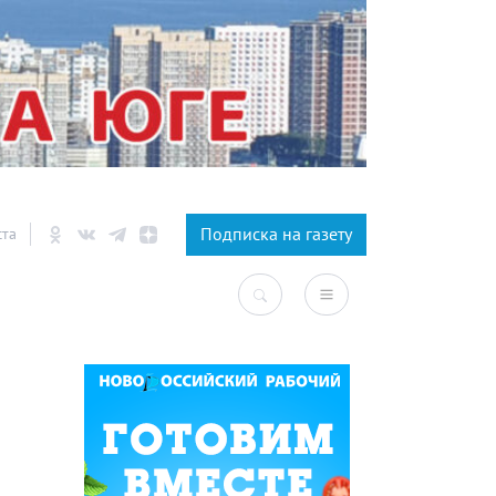
×
Подписка на газету
ста