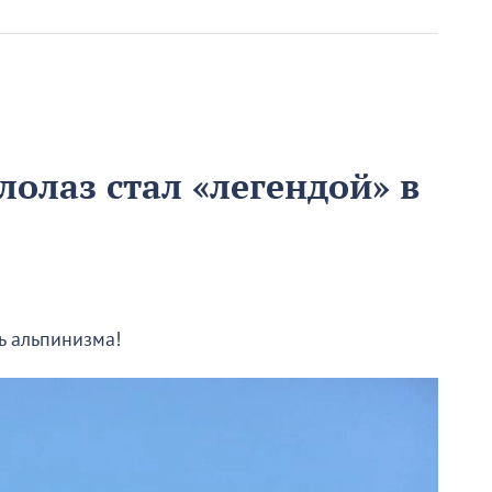
олаз стал «легендой» в
ь альпинизма!