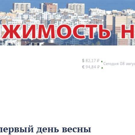
$
82,17 ₽
▲
Сегодня 08 авгу
€
94,84 ₽
▲
первый день весны