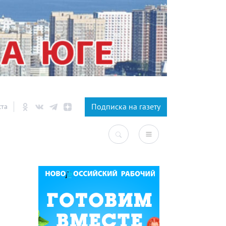
×
Подписка на газету
ста