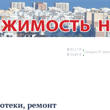
$
82,17 ₽
▲
Сегодня 07 авгу
€
94,84 ₽
▲
отеки, ремонт