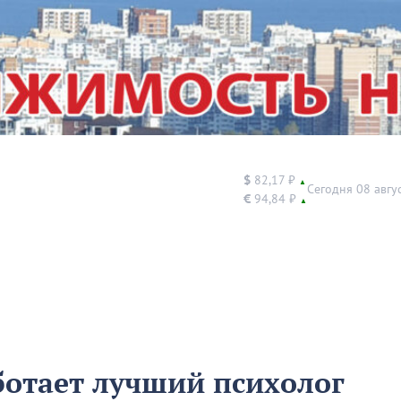
$
82,17 ₽
▲
Сегодня 08 авгу
€
94,84 ₽
▲
ботает лучший психолог