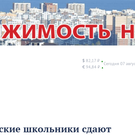
$
82,17 ₽
▲
Сегодня 07 авгу
€
94,84 ₽
▲
йские школьники сдают