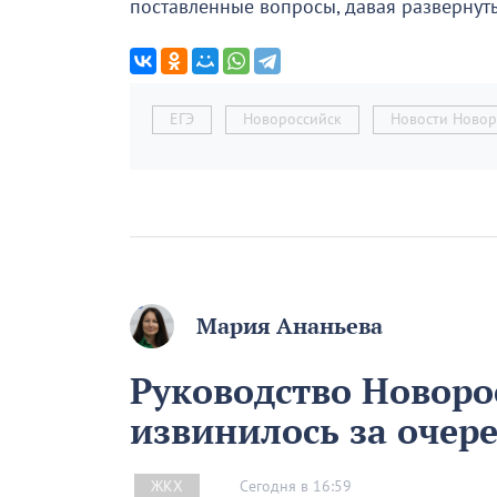
поставленные вопросы, давая развернут
ЕГЭ
Новороссийск
Новости Новор
Мария Ананьева
Руководство Новоро
извинилось за очер
Сегодня в 16:59
ЖКХ