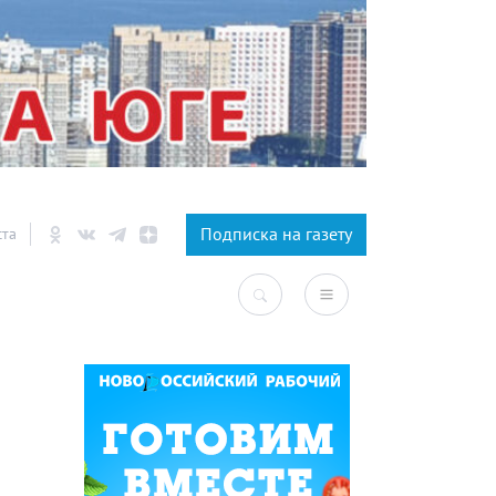
×
Подписка на газету
ста