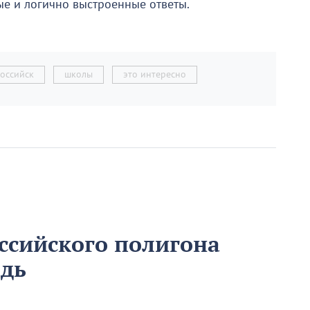
ые и логично выстроенные ответы.
оссийск
школы
это интересно
ссийского полигона
едь