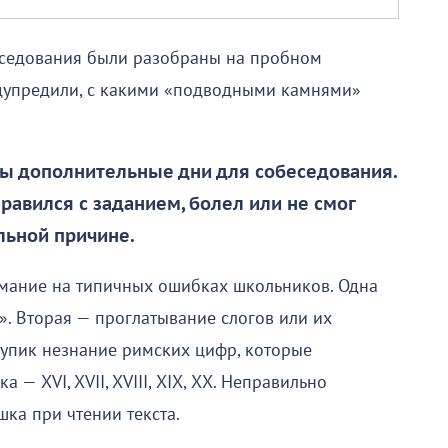
еседования были разобраны на пробном
едупредили, с какими «подводными камнями»
ны дополнительные дни для собеседования.
справился с заданием, болел или не смог
льной причине.
имание на типичных ошибках школьников. Одна
х». Вторая — проглатывание слогов или их
тупик незнание римских цифр, которые
 — XVI, XVII, XVIII, ХIХ, ХХ. Неправильно
шка при чтении текста.