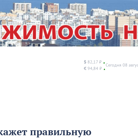
$
82,17 ₽
▲
Сегодня 08 авгу
€
94,84 ₽
▲
окажет правильную