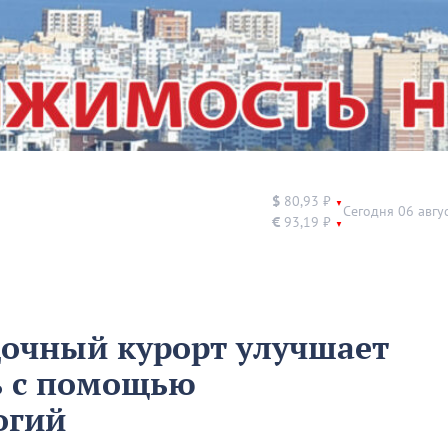
$
80,93 ₽
▼
Сегодня 06 авгу
€
93,19 ₽
▼
дочный курорт улучшает
ь с помощью
огий