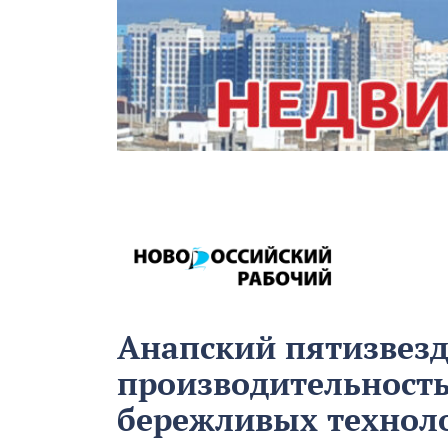
Анапский пятизвез
производительност
бережливых технол