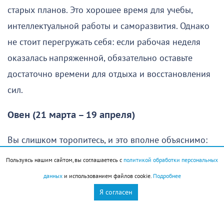
старых планов. Это хорошее время для учебы,
интеллектуальной работы и саморазвития. Однако
не стоит перегружать себя: если рабочая неделя
оказалась напряженной, обязательно оставьте
достаточно времени для отдыха и восстановления
сил.
Овен (21 марта – 19 апреля)
Вы слишком торопитесь, и это вполне объяснимо:
хочется как можно скорее осуществить свои планы
Пользуясь нашим сайтом, вы соглашаетесь с
политикой обработки персональных
и получить хороший результат. Однако без
данных
и использованием файлов cookie.
Подробнее
продуманной стратегии едва ли удастся добиться
Я согласен
желаемого. Именно поэтому в начале дня стоит
сделать небольшую паузу, спокойно оценить