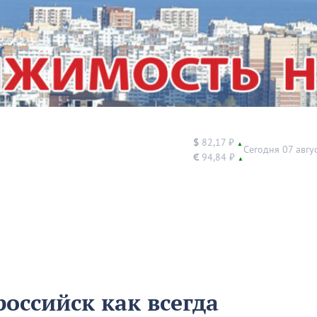
$
82,17 ₽
▲
Сегодня 07 авгу
€
94,84 ₽
▲
российск как всегда