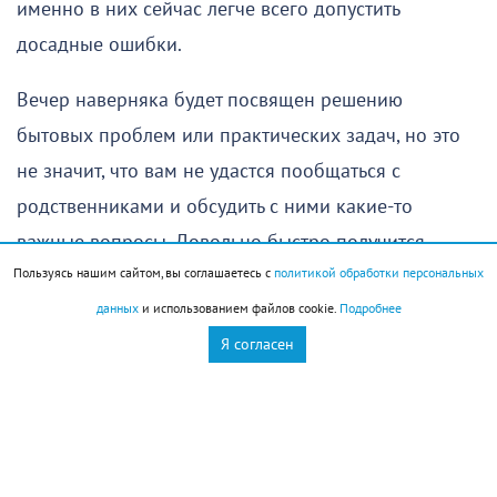
именно в них сейчас легче всего допустить
досадные ошибки.
Вечер наверняка будет посвящен решению
бытовых проблем или практических задач, но это
не значит, что вам не удастся пообщаться с
родственниками и обсудить с ними какие-то
важные вопросы. Довольно быстро получится
Пользуясь нашим сайтом, вы соглашаетесь с
политикой обработки персональных
прийти к общему решению.
данных
и использованием файлов cookie.
Подробнее
Единственное, на что стоит обратить внимание, —
Я согласен
это самочувствие, особенно если в последние
несколько дней вы уставали и не имели
возможности восстановить силы. Оставьте сегодня
побольше времени для отдыха — это позволит