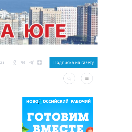
×
Подписка на газету
ста