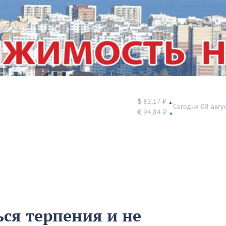
$
82,17 ₽
▲
Сегодня 08 авгу
€
94,84 ₽
▲
ься терпения и не