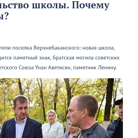
льство школы. Почему
ы?
ели поселка Верхнебаканского: новая школа,
дится памятный знак, братская могила советских
тского Союза Унан Аветисян, памятник Ленину.