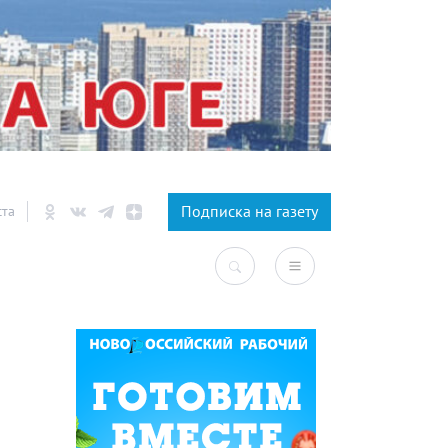
×
Подписка на газету
ста