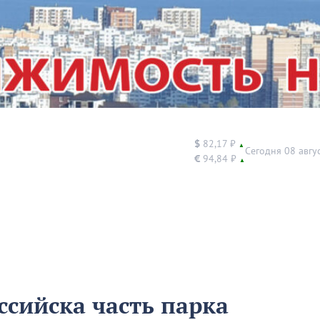
$
82,17 ₽
▲
Сегодня 08 авгу
€
94,84 ₽
▲
ссийска часть парка