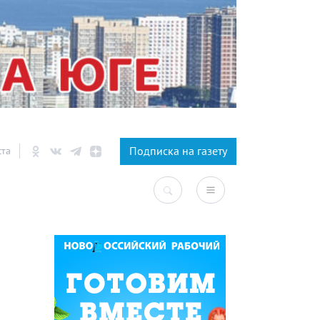
×
Подписка на газету
ста