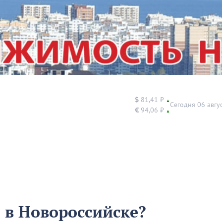
$
81,41 ₽
▲
Сегодня 06 авгу
€
94,06 ₽
▲
 в Новороссийске?