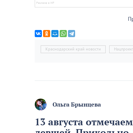
П
Краснодарский край новости
Нацпроек
Ольга Брынцева
13 августа отмечае
левшей. Прикольно,