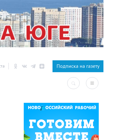
×
Подписка на газету
ста