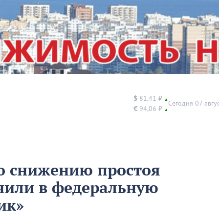
$
81,41 ₽
▲
Сегодня 07 авгу
€
94,06 ₽
▲
о снижению простоя
чили в федеральную
ик»