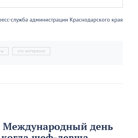
ресс-служба администрации Краснодарского края
ты
это интересно
м Международный день
 когда шеф-левша