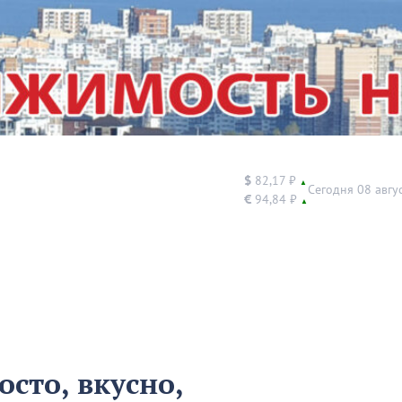
$
82,17 ₽
▲
Сегодня 08 авгу
€
94,84 ₽
▲
сто, вкусно,