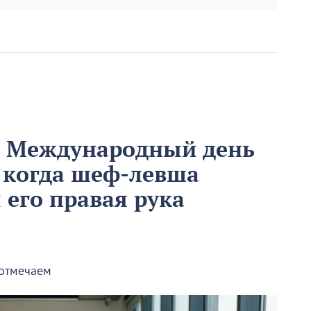
м Международный день
 когда шеф-левша
ы его правая рука
 отмечаем