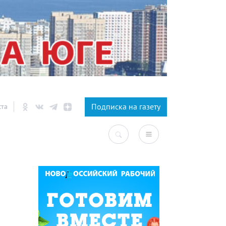
×
Подписка на газету
ста