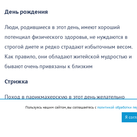
День рождения
Люди, родившиеся в этот день, имеют хороший
потенциал физического здоровья, не нуждаются в
строгой диете и редко страдают избыточным весом.
Как правило, они обладают житейской мудростью и
бывают очень привязаны к близким
Стрижка
Поход в парикмахерскую в этот день желательно
отменить
Пользуясь нашим сайтом, вы соглашаетесь с
политикой обработки пе
Я сог
Новороссийск
Новости Новороссийск