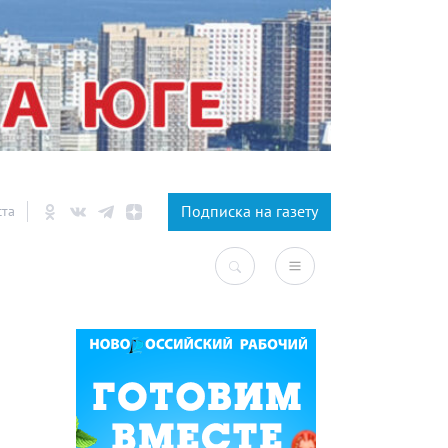
×
Подписка на газету
ста