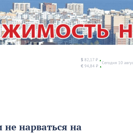
$
82,17 ₽
▲
Сегодня 10 авгу
€
94,84 ₽
▲
и не нарваться на