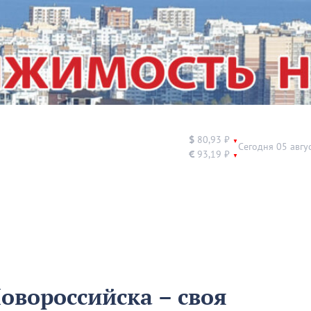
$
80,93 ₽
▼
Сегодня 05 авгу
€
93,19 ₽
▼
овороссийска – своя