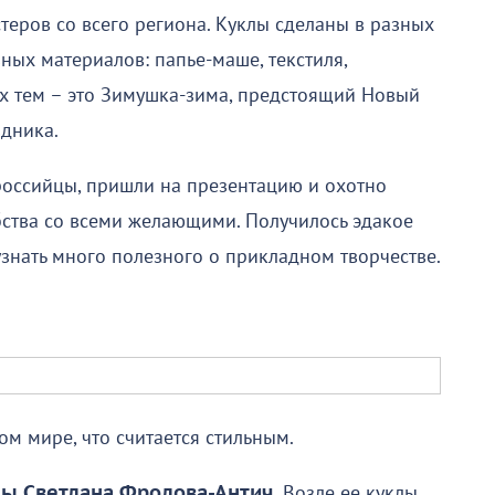
теров со всего региона. Куклы сделаны в разных
зных материалов: папье-маше, текстиля,
ых тем – это Зимушка-зима, предстоящий Новый
здника.
ороссийцы, пришли на презентацию и охотно
бства со всеми желающими. Получилось эдакое
знать много полезного о прикладном творчестве.
ном мире, что считается стильным.
пы Светлана Фролова-Антич.
Возле ее куклы,