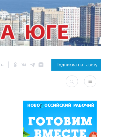
×
Подписка на газету
ста