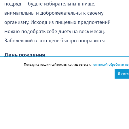
подряд — будьте избирательны в пище,
внимательны и доброжелательны к своему
организму. Исходя из пищевых предпочтений
можно подобрать себе диету на весь месяц.
Заболевший в этот день быстро поправится
День рождения
Пользуясь нашим сайтом, вы соглашаетесь с
политикой обработки пе
Люди, родившиеся в этот день, имеют хороший
Я сог
потенциал физического здоровья, не нуждаются в
строгой диете и редко страдают избыточным весом.
Как правило, они обладают житейской мудростью и
бывают очень привязаны к близким
Стрижка