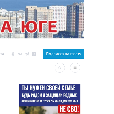
×
Подписка на газету
ста