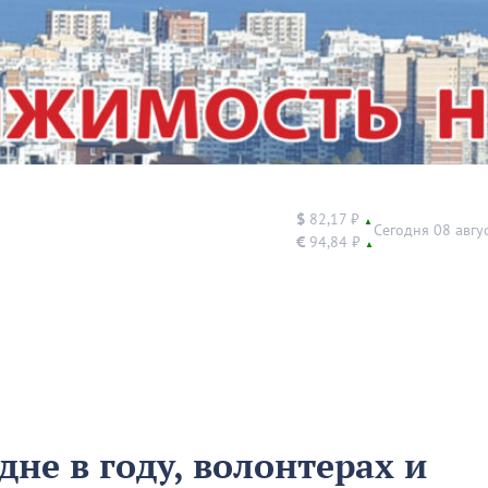
$
82,17 ₽
▲
Сегодня 08 авгу
€
94,84 ₽
▲
не в году, волонтерах и