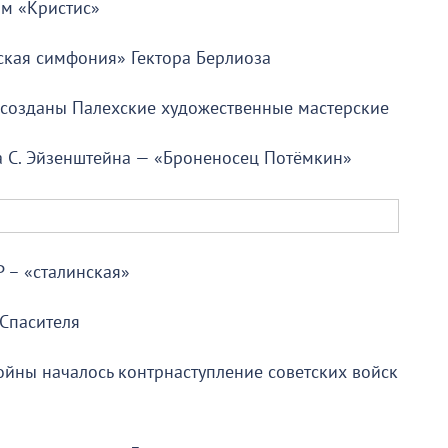
ом «Кристис»
ская симфония» Гектора Берлиоза
 cозданы Палехские художественные мастерские
а С. Эйзенштейна — «Броненосец Потёмкин»
 – «сталинская»
Спасителя
ойны началось контрнаступление советских войск