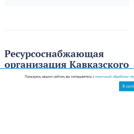
Ресурсоснабжающая
организация Кавказского
района на треть
Пользуясь нашим сайтом, вы соглашаетесь с
политикой обработки пе
сократила время
Я сог
аварийно-
восстановительных
работ
13 августа
Нацпроекты