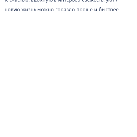
новую жизнь можно гораздо проще и быстрее.
Подписывайтесь на НР в
Секрет — в деталях. Правильно расставленные
акценты способны полностью изменить восприятие