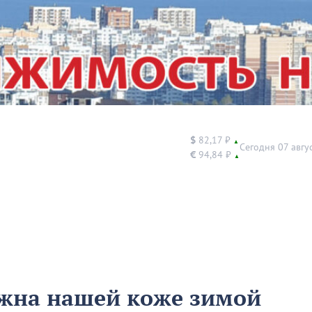
$
82,17 ₽
▲
Сегодня 07 авгу
€
94,84 ₽
▲
ужна нашей коже зимой