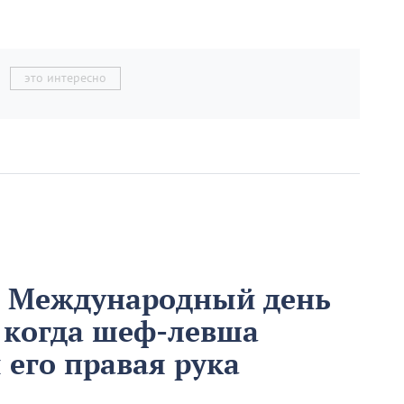
это интересно
м Международный день
 когда шеф-левша
ы его правая рука