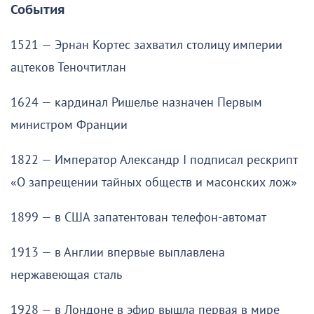
События
1521 — Эрнан Кортес захватил столицу империи
ацтеков Теночтитлан
1624 — кардинал Ришелье назначен Первым
министром Франции
1822 — Император Александр I подписал рескрипт
«О запрещении тайных обществ и масонских лож»
1899 — в США запатентован телефон-автомат
1913 — в Англии впервые выплавлена
нержавеющая сталь
1928 — в Лондоне в эфир вышла первая в мире