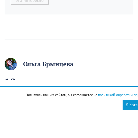
это интересно
Ольга Брынцева
12 августа отмечаем
День молодёжи. Если вам
Пользуясь нашим сайтом, вы соглашаетесь с
политикой обработки пе
начинают говорить, что
Я сог
вы ещё молодой, то вы
уже старый