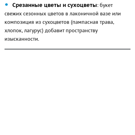
Срезанные цветы и сухоцветы
: букет
свежих сезонных цветов в лаконичной вазе или
композиция из сухоцветов (пампасная трава,
хлопок, лагурус) добавит пространству
изысканности.
4. Настенный декор: галерея
воспоминаний и искусства
Пустые стены часто создают ощущение
незавершённости интерьера. Заполнить их можно
даже без сверления — с помощью современных
клейких креплений или модульных систем.
Постеры и картины
: подберите графичные